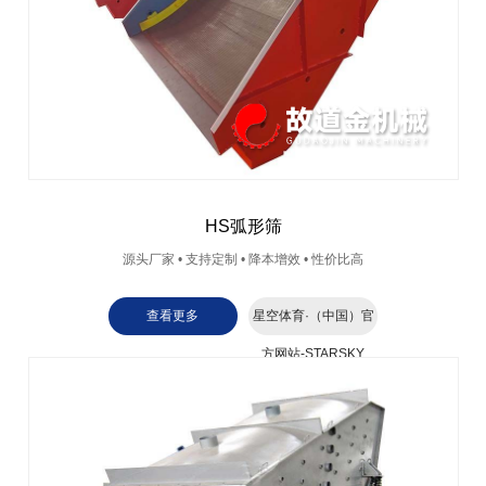
HS弧形筛
源头厂家 • 支持定制 • 降本增效 • 性价比高
查看更多
星空体育·（中国）官
方网站-STARSKY
SPORT