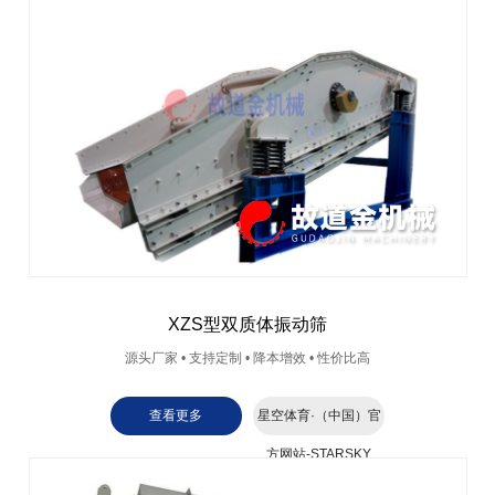
XZS型双质体振动筛
源头厂家 • 支持定制 • 降本增效 • 性价比高
查看更多
星空体育·（中国）官
方网站-STARSKY
SPORT