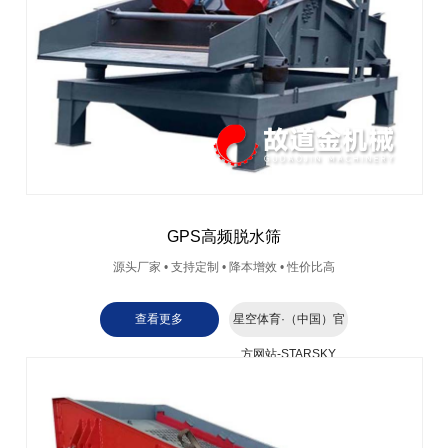
GPS高频脱水筛
源头厂家 • 支持定制 • 降本增效 • 性价比高
查看更多
星空体育·（中国）官
方网站-STARSKY
SPORT