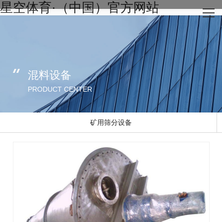
星空体育·（中国）官方网站
网站星空体育·（中国）官方网站
关于我们
主营产品
混料设备
成功案例
PRODUCT CENTER
生产设备
矿用筛分设备
新闻资讯
星空体育·（中国）官方网站-STARSKY SPORT