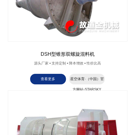
DSH型锥形双螺旋混料机
源头厂家 • 支持定制 • 降本增效 • 性价比高
查看更多
星空体育·（中国）官
方网站-STARSKY
SPORT