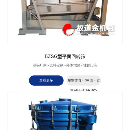
BZSG型平面回转筛
源头厂家 • 支持定制 • 降本增效 • 性价比高
查看更多
星空体育·（中国）官
方网站-STARSKY
SPORT