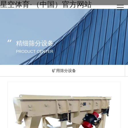
星空体育·（中国）官方网站
网站星空体育·（中国）官方网站
关于我们
主营产品
精细筛分设备
成功案例
PRODUCT CENTER
生产设备
矿用筛分设备
新闻资讯
星空体育·（中国）官方网站-STARSKY SPORT