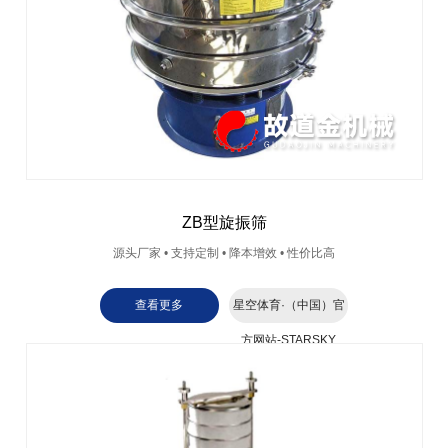
ZB型旋振筛
源头厂家 • 支持定制 • 降本增效 • 性价比高
查看更多
星空体育·（中国）官
方网站-STARSKY
SPORT