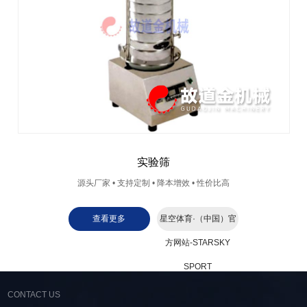
实验筛
源头厂家 • 支持定制 • 降本增效 • 性价比高
查看更多
星空体育·（中国）官
方网站-STARSKY
SPORT
CONTACT US