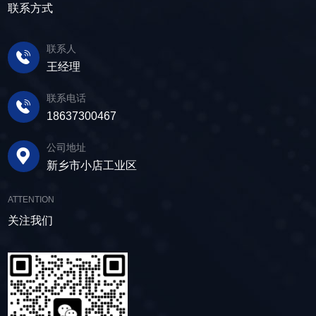
联系方式
联系人
王经理
联系电话
18637300467
公司地址
新乡市小店工业区
ATTENTION
关注我们