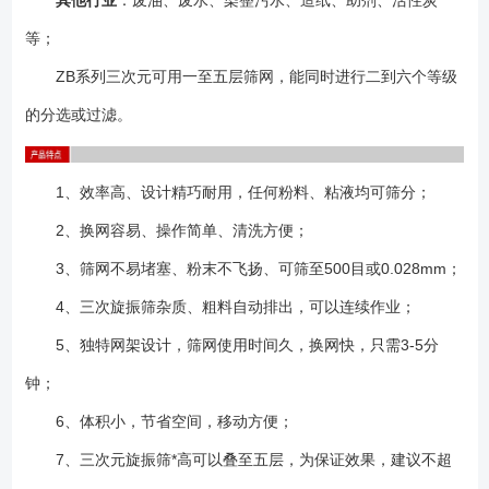
其他行业
：废油、废水、染整污水、造纸、助剂、活性炭
等；
ZB系列三次元可用一至五层筛网，能同时进行二到六个等级
的分选或过滤。
1、效率高、设计精巧耐用，任何粉料、粘液均可筛分；
2、换网容易、操作简单、清洗方便；
3、筛网不易堵塞、粉末不飞扬、可筛至500目或0.028mm；
4、三次旋振筛杂质、粗料自动排出，可以连续作业；
5、独特网架设计，筛网使用时间久，换网快，只需3-5分
钟；
6、体积小，节省空间，移动方便；
7、三次元旋振筛*高可以叠至五层，为保证效果，建议不超