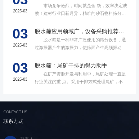
市场竞争激烈，时间就是金 钱，效率决定成
2025-03
败！建材行业日新月异，精准的砂石物料筛分工
具成为了确保工程质量，提升生产效率的关键。
03
故道金机械，深耕振动筛分领域三十载，推出多
脱水筛应用领域广，设备采购推荐选择实力厂家
款高质量直线筛设备，以稳定的筛分质量，强大
脱水筛是一种非常广泛使用的筛分设备，通
的处理能力，提供建材砂石物料筛分解决方
2025-03
过激振器产生的激振力，使筛面产生高频振动，
案。 ▲故道金机械直线振动筛 布局合
物料在筛面上受到连续抛掷，从而实现固体颗粒
理，精准分级 故道金机械拥有强大的技术团
03
与液体之间的分离。在多个行业中，脱水筛都发
脱水筛：尾矿干排的得力助手
队，产品设计时考虑机械结构、动力学特性和操
挥着不可或缺的作用。故道金机械带大家一起了
在矿产资源开发与利用中，尾矿处理一直是
作便捷性，其生产的直线筛产品使用时，物料在
解。 ▲故道金机械单层高频脱水振动筛
2025-03
行业关注的重 点。采用干排方式处理尾矿，不仅
筛面快速且均匀分布，筛孔不堵塞，筛分效率
在采矿业中，脱水筛经常被用于尾矿和精矿的脱
可节约企业生态环境治理资金，减少节能减排和
高，筛分精度高，为建材产品带来稳定可靠的质
水处理。选矿完成后，尾矿处理过程中需要脱水
尾矿库维护费用，还可回收尾矿中的有价成分，
量提升。 智能调控，灵活应对 故道金机
筛协助去除多余的水分，以便于尾矿的堆放或再
提高企业经济效益。尾矿干排过程中，少不了振
械直线筛可加装plc控制系统，实现远程操控。用
利用；在精矿进行进一步加工前，也需要通过脱
CONTACT US
动筛分设备的助力，脱水筛，凭借强大的性能优
户可根据实际需求轻松调整振幅、频率等筛分参
水筛进行脱水处理，以提高其品质和后续加工效
势，成为了尾矿干排系统中经常使用的明星产
联系方式
数，使故道金机械直线筛能够轻松应对不同材质
率。 在煤炭行业中，脱水筛主要用于煤泥的
品。 ▲脱水振动筛 脱水筛，专为处理含
与粒度的筛分挑战，提升筛分效率。 坚实耐
脱水处理。煤泥是煤炭洗选过程中的副产品，含
水物料而生，该设备通过激振器产生的激振力，
用，维护省心 故道金机械直线振动筛优选高
联系人