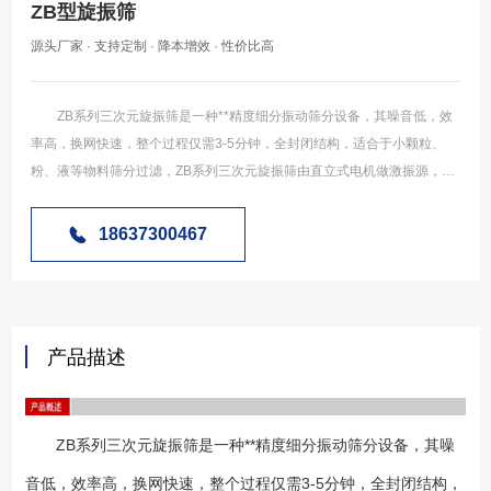
ZB型旋振筛
源头厂家 · 支持定制 · 降本增效 · 性价比高
ZB系列三次元旋振筛是一种**精度细分振动筛分设备，其噪音低，效
率高，换网快速，整个过程仅需3-5分钟，全封闭结构，适合于小颗粒、
粉、液等物料筛分过滤，ZB系列三次元旋振筛由直立式电机做激振源，电
机上下两端安装有偏心重锤，将电机的旋转运动变成水平、垂直、倾斜的
三次元运动，在把这个运动传递给筛面，调节上下两端的相位角，可以改
18637300467
变物料在筛面上的运动轨迹，ZB系列三次元旋振筛使用行业广泛，如
下： 化工行业：树脂、涂料、工业药品、化妆品、油漆、中药粉
等； 食品行业：糖粉、淀粉、食盐、米粉、奶粉、豆浆、蛋粉、酱
油、果汁等； 金属、冶金行业：铝粉、铅粉、铜粉、矿石、合金粉、
产品描述
焊条粉末、二氧化锰、电解铜粉、电磁性材料、研磨粉、耐火材料、高岭
土、石灰、氧化铝、重质碳酸钙、石英砂等； 其他行业：废油、废
水、染整污水、造纸、助剂、活性炭等； ZB系列三次元可用一至五层
ZB系列三次元旋振筛是一种**精度细分振动筛分设备，其噪
筛网，能同时进行二到六个等级的分选或过滤。 1、效率高、设计精巧
耐用，任何粉料、粘液均可筛分； 2、换网容易、操作简单、清洗方
音低，效率高，换网快速，整个过程仅需3-5分钟，全封闭结构，