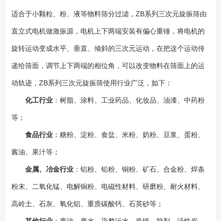
便； 3、筛网不易堵塞、粉末不飞扬、可筛至500目或0.028mm；
适合于小颗粒、粉、液等物料筛分过滤，ZB系列三次元旋振筛由
4、三次旋振筛杂质、粗料自动排出，可以连续作业； 5、独特网架设
计，筛网使用时间久，换网快，只需3-5分钟； 6、体积小，节省空
直立式电机做激振源，电机上下两端安装有偏心重锤，将电机的
间，移动方便； 7、三次元旋振筛*高可以叠至五层，为保证效果，建
旋转运动变成水平、垂直、倾斜的三次元运动，在把这个运动传
议不超过5层； ZB三次元旋振筛夹角调整说明： 1、筛机可通过调
递给筛面，调节上下两端的相位角，可以改变物料在筛面上的运
整振动电机夹角来实现不同的效果； 2、设备基础采用地脚螺栓固定结
构；
动轨迹，ZB系列三次元旋振筛使用行业广泛，如下：
化工行业
：树脂、涂料、工业药品、化妆品、油漆、中药粉
等；
食品行业
：糖粉、淀粉、食盐、米粉、奶粉、豆浆、蛋粉、
酱油、果汁等；
金属、冶金行业
：铝粉、铅粉、铜粉、矿石、合金粉、焊条
粉末、二氧化锰、电解铜粉、电磁性材料、研磨粉、耐火材料、
高岭土、石灰、氧化铝、重质碳酸钙、石英砂等；