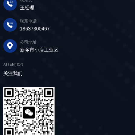
有大量的水分，使用脱水筛进行处理，可以将煤
使筛面产生高频振动，含水物料进入振动筛后，
质量材料，生产环节层层把控，生产出的振动筛
王经理
泥中的水分去除，使其达到后续加工的要
在筛面上受到连续抛掷，从而实现固体颗粒与液
产品筛体强度高，坚实耐用，可长时间高强度稳
求。 在建筑行业中，脱水筛被广泛应用于砂
体之间的分离。 脱水筛筛板采用模块式设
定作业。另外，该直线筛设备维护保养便捷，只
联系电话
石料厂的水洗砂脱水处理。水洗砂在生产过程中
计，无需螺栓即可安装，维护更换便捷，仅需要
需要定期检查、清洁、添加润滑油，即可保证振
18637300467
需要去除表面的泥土和杂质，这时候就需要用脱
3-5分钟即可完成筛板更换，显著减少了停机维护
动筛的正常运行和使用寿命。 绿色节能，引
水筛，通过脱水筛对物料进行处理，可以确保砂
公司地址
的时间。其筛网具备自清洁功能，可轻松清除粘
领未来 追求筛分效率的同时，故道金机械也
子的质量符合建筑要求，为建筑工程提供高质量
新乡市小店工业区
附在筛网上的物料，预防筛料堵网。此外，脱水
积极响应国家环保政策，部分直线筛筛体采用全
的建筑材料。 在食品行业中，脱水筛可以用
筛还配备了橡胶隔振弹簧作为减震装置，很好地
封闭设计，降低噪音与粉尘污染，为构建绿色建
于水果、蔬菜沥水，还可以用于果汁、酒类、调
ATTENTION
降低设备运行时产生的噪音，为用户创造更加舒
材产业贡献力量。 如今，故道金机械直线筛
味品等液态食品的过滤和分离，为后续食材储
适的工作环境。 脱水筛体积相对较小，单位
关注我们
已广泛应用于各类建材物料的筛分作业中，成为
存、运输及使用提供便利。 ▲故道金机械双
面积处理量大，可够满足多种物料的脱水作业的
了众多建材企业的信赖之选。如果您也希望提升
层高频脱水振动筛 说了这么多，相信大家对
要求，支持24小时不间断的连续干排作业，提升
建材物料的筛分效率，欢迎随时星空体育·（中
脱水筛的重要性有了更加清晰地认识，在产品采
生产线脱水效率。 ▲脱水振动筛 脱水筛
国）官方网站-STARSKY SPORT，故道金机械
购时，也一定要擦亮眼睛。故道金机械深耕振动
适用于金属矿山、非金属矿山以及煤矿等领域的
将提供高质量的产品，竭诚为您服务！
筛分行业多年，拥有丰富的生产经验和出色的技
尾矿处理。通过脱水筛的处理，尾矿的含水量大
术实力，我们生产的脱水筛产品，品质稳定，生
大降低，干排效果好，为矿山企业带来了显著的
产效率高，使用维护便利，能够满足不同行业，
经济效益和社会效益。脱水筛同样适用于电力、
不同客户的多样化需求，助力生产提效。
制糖、制盐、污水厂等领域，助力对细颗粒物料