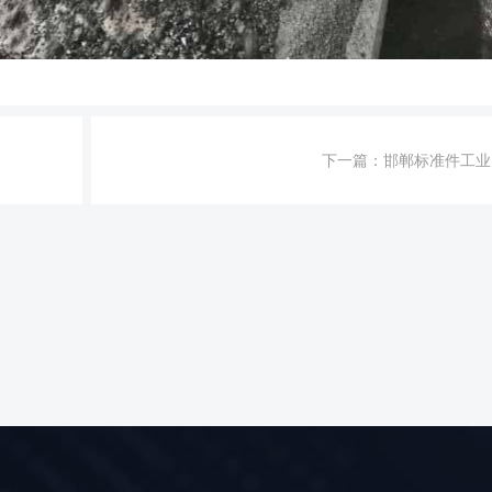
下一篇：
邯郸标准件工业