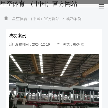
星空体育·（中国）官方网站
网站星空体育·（中国）官方网站
关于我们
星空体育·（中国）官方网站
>
成功案例
主营产品
成功案例
成功案例
发布时间：2024-12-19
浏览：6534次
生产设备
新闻资讯
星空体育·（中国）官方网站-STARSKY SPORT