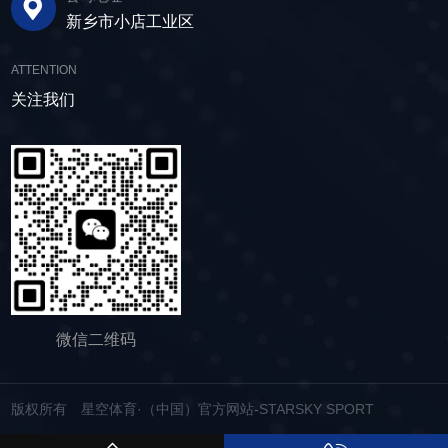
新乡市小店工业区
ATTENTION
关注我们
微信二维码
版权所有 星空体育·（中国）官方网站-STARSKY SPORT