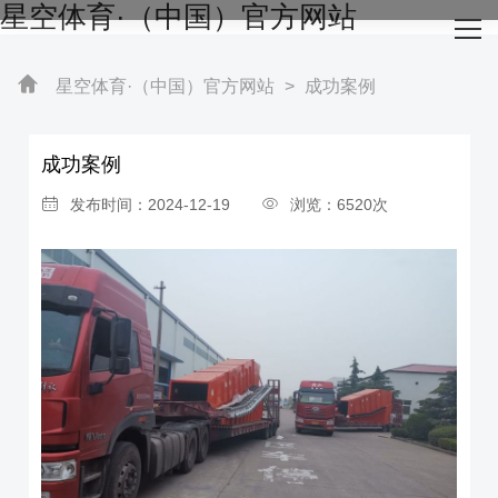
星空体育·（中国）官方网站
网站星空体育·（中国）官方网站
关于我们
星空体育·（中国）官方网站
>
成功案例
主营产品
成功案例
成功案例
发布时间：2024-12-19
浏览：6520次
生产设备
新闻资讯
星空体育·（中国）官方网站-STARSKY SPORT