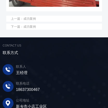
上一篇：
成功案例
下一篇：
成功案例
CONTACT US
联系方式
联系人
王经理
联系电话
18637300467
公司地址
新乡市小店工业区