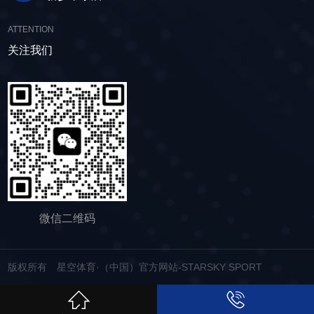
ATTENTION
关注我们
微信二维码
版权所有 星空体育·（中国）官方网站-STARSKY SPORT