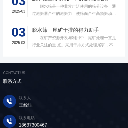
03
款高质量直线筛设备，以稳定的筛分质量，强大
脱水筛是一种非常广泛使用的筛分设备，通
的处理能力，提供建材砂石物料筛分解决方
2025-03
过激振器产生的激振力，使筛面产生高频振动，
案。 ▲故道金机械直线振动筛 布局合
物料在筛面上受到连续抛掷，从而实现固体颗粒
理，精准分级 故道金机械拥有强大的技术团
03
与液体之间的分离。在多个行业中，脱水筛都发
脱水筛：尾矿干排的得力助手
队，产品设计时考虑机械结构、动力学特性和操
挥着不可或缺的作用。故道金机械带大家一起了
在矿产资源开发与利用中，尾矿处理一直是
作便捷性，其生产的直线筛产品使用时，物料在
解。 ▲故道金机械单层高频脱水振动筛
2025-03
行业关注的重 点。采用干排方式处理尾矿，不仅
筛面快速且均匀分布，筛孔不堵塞，筛分效率
在采矿业中，脱水筛经常被用于尾矿和精矿的脱
可节约企业生态环境治理资金，减少节能减排和
高，筛分精度高，为建材产品带来稳定可靠的质
水处理。选矿完成后，尾矿处理过程中需要脱水
尾矿库维护费用，还可回收尾矿中的有价成分，
量提升。 智能调控，灵活应对 故道金机
筛协助去除多余的水分，以便于尾矿的堆放或再
提高企业经济效益。尾矿干排过程中，少不了振
械直线筛可加装plc控制系统，实现远程操控。用
利用；在精矿进行进一步加工前，也需要通过脱
CONTACT US
动筛分设备的助力，脱水筛，凭借强大的性能优
户可根据实际需求轻松调整振幅、频率等筛分参
水筛进行脱水处理，以提高其品质和后续加工效
势，成为了尾矿干排系统中经常使用的明星产
联系方式
数，使故道金机械直线筛能够轻松应对不同材质
率。 在煤炭行业中，脱水筛主要用于煤泥的
品。 ▲脱水振动筛 脱水筛，专为处理含
与粒度的筛分挑战，提升筛分效率。 坚实耐
脱水处理。煤泥是煤炭洗选过程中的副产品，含
水物料而生，该设备通过激振器产生的激振力，
用，维护省心 故道金机械直线振动筛优选高
联系人
有大量的水分，使用脱水筛进行处理，可以将煤
使筛面产生高频振动，含水物料进入振动筛后，
质量材料，生产环节层层把控，生产出的振动筛
王经理
泥中的水分去除，使其达到后续加工的要
在筛面上受到连续抛掷，从而实现固体颗粒与液
产品筛体强度高，坚实耐用，可长时间高强度稳
求。 在建筑行业中，脱水筛被广泛应用于砂
体之间的分离。 脱水筛筛板采用模块式设
定作业。另外，该直线筛设备维护保养便捷，只
联系电话
石料厂的水洗砂脱水处理。水洗砂在生产过程中
计，无需螺栓即可安装，维护更换便捷，仅需要
需要定期检查、清洁、添加润滑油，即可保证振
18637300467
需要去除表面的泥土和杂质，这时候就需要用脱