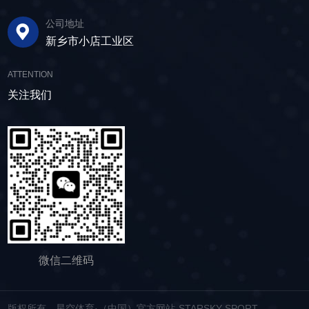
3-5分钟即可完成筛板更换，显著减少了停机维护
动筛的正常运行和使用寿命。 绿色节能，引
水筛，通过脱水筛对物料进行处理，可以确保砂
公司地址
的时间。其筛网具备自清洁功能，可轻松清除粘
领未来 追求筛分效率的同时，故道金机械也
子的质量符合建筑要求，为建筑工程提供高质量
新乡市小店工业区
附在筛网上的物料，预防筛料堵网。此外，脱水
积极响应国家环保政策，部分直线筛筛体采用全
的建筑材料。 在食品行业中，脱水筛可以用
筛还配备了橡胶隔振弹簧作为减震装置，很好地
封闭设计，降低噪音与粉尘污染，为构建绿色建
于水果、蔬菜沥水，还可以用于果汁、酒类、调
ATTENTION
降低设备运行时产生的噪音，为用户创造更加舒
材产业贡献力量。 如今，故道金机械直线筛
味品等液态食品的过滤和分离，为后续食材储
适的工作环境。 脱水筛体积相对较小，单位
关注我们
已广泛应用于各类建材物料的筛分作业中，成为
存、运输及使用提供便利。 ▲故道金机械双
面积处理量大，可够满足多种物料的脱水作业的
了众多建材企业的信赖之选。如果您也希望提升
层高频脱水振动筛 说了这么多，相信大家对
要求，支持24小时不间断的连续干排作业，提升
建材物料的筛分效率，欢迎随时星空体育·（中
脱水筛的重要性有了更加清晰地认识，在产品采
生产线脱水效率。 ▲脱水振动筛 脱水筛
国）官方网站-STARSKY SPORT，故道金机械
购时，也一定要擦亮眼睛。故道金机械深耕振动
适用于金属矿山、非金属矿山以及煤矿等领域的
将提供高质量的产品，竭诚为您服务！
筛分行业多年，拥有丰富的生产经验和出色的技
尾矿处理。通过脱水筛的处理，尾矿的含水量大
术实力，我们生产的脱水筛产品，品质稳定，生
大降低，干排效果好，为矿山企业带来了显著的
产效率高，使用维护便利，能够满足不同行业，
经济效益和社会效益。脱水筛同样适用于电力、
不同客户的多样化需求，助力生产提效。
制糖、制盐、污水厂等领域，助力对细颗粒物料
的干湿分级、脱水、脱介、脱泥。
微信二维码
版权所有 星空体育·（中国）官方网站-STARSKY SPORT