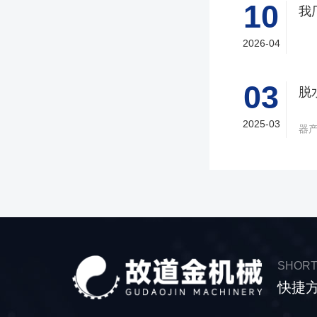
10
2026-04
03
脱
2025-03
器
受
在
金
水
矿
筛
在
SHORT
处
快捷
中
过