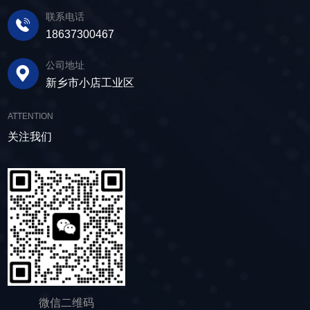
求。 在建筑行业中，脱水筛被广泛应用于砂
体之间的分离。 脱水筛筛板采用模块式设
定作业。另外，该直线筛设备维护保养便捷，只
联系电话
石料厂的水洗砂脱水处理。水洗砂在生产过程中
计，无需螺栓即可安装，维护更换便捷，仅需要
需要定期检查、清洁、添加润滑油，即可保证振
18637300467
需要去除表面的泥土和杂质，这时候就需要用脱
3-5分钟即可完成筛板更换，显著减少了停机维护
动筛的正常运行和使用寿命。 绿色节能，引
水筛，通过脱水筛对物料进行处理，可以确保砂
公司地址
的时间。其筛网具备自清洁功能，可轻松清除粘
领未来 追求筛分效率的同时，故道金机械也
子的质量符合建筑要求，为建筑工程提供高质量
新乡市小店工业区
附在筛网上的物料，预防筛料堵网。此外，脱水
积极响应国家环保政策，部分直线筛筛体采用全
的建筑材料。 在食品行业中，脱水筛可以用
筛还配备了橡胶隔振弹簧作为减震装置，很好地
封闭设计，降低噪音与粉尘污染，为构建绿色建
于水果、蔬菜沥水，还可以用于果汁、酒类、调
ATTENTION
降低设备运行时产生的噪音，为用户创造更加舒
材产业贡献力量。 如今，故道金机械直线筛
味品等液态食品的过滤和分离，为后续食材储
适的工作环境。 脱水筛体积相对较小，单位
关注我们
已广泛应用于各类建材物料的筛分作业中，成为
存、运输及使用提供便利。 ▲故道金机械双
面积处理量大，可够满足多种物料的脱水作业的
了众多建材企业的信赖之选。如果您也希望提升
层高频脱水振动筛 说了这么多，相信大家对
要求，支持24小时不间断的连续干排作业，提升
建材物料的筛分效率，欢迎随时星空体育·（中
脱水筛的重要性有了更加清晰地认识，在产品采
生产线脱水效率。 ▲脱水振动筛 脱水筛
国）官方网站-STARSKY SPORT，故道金机械
购时，也一定要擦亮眼睛。故道金机械深耕振动
适用于金属矿山、非金属矿山以及煤矿等领域的
将提供高质量的产品，竭诚为您服务！
筛分行业多年，拥有丰富的生产经验和出色的技
尾矿处理。通过脱水筛的处理，尾矿的含水量大
术实力，我们生产的脱水筛产品，品质稳定，生
大降低，干排效果好，为矿山企业带来了显著的
产效率高，使用维护便利，能够满足不同行业，
经济效益和社会效益。脱水筛同样适用于电力、
不同客户的多样化需求，助力生产提效。
制糖、制盐、污水厂等领域，助力对细颗粒物料
的干湿分级、脱水、脱介、脱泥。
微信二维码