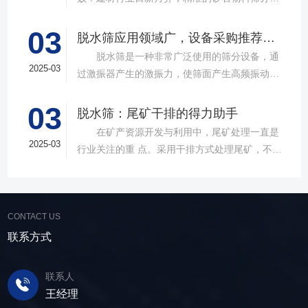
具成为了确保工程质量，提升生产效率的关键。
03
故道金机械，深耕振动筛分领域三十载，推出多
脱水筛应用领域广，设备采购推荐选择实力厂家
款高质量直线筛设备，以稳定的筛分质量，强大
脱水筛是一种非常广泛使用的筛分设备，通
的处理能力，提供建材砂石物料筛分解决方
2025-03
过激振器产生的激振力，使筛面产生高频振动，
案。 ▲故道金机械直线振动筛 布局合
物料在筛面上受到连续抛掷，从而实现固体颗粒
理，精准分级 故道金机械拥有强大的技术团
03
与液体之间的分离。在多个行业中，脱水筛都发
脱水筛：尾矿干排的得力助手
队，产品设计时考虑机械结构、动力学特性和操
挥着不可或缺的作用。故道金机械带大家一起了
在矿产资源开发与利用中，尾矿处理一直是
作便捷性，其生产的直线筛产品使用时，物料在
解。 ▲故道金机械单层高频脱水振动筛
2025-03
行业关注的重 点。采用干排方式处理尾矿，不仅
筛面快速且均匀分布，筛孔不堵塞，筛分效率
在采矿业中，脱水筛经常被用于尾矿和精矿的脱
可节约企业生态环境治理资金，减少节能减排和
高，筛分精度高，为建材产品带来稳定可靠的质
水处理。选矿完成后，尾矿处理过程中需要脱水
尾矿库维护费用，还可回收尾矿中的有价成分，
量提升。 智能调控，灵活应对 故道金机
筛协助去除多余的水分，以便于尾矿的堆放或再
提高企业经济效益。尾矿干排过程中，少不了振
械直线筛可加装plc控制系统，实现远程操控。用
利用；在精矿进行进一步加工前，也需要通过脱
CONTACT US
动筛分设备的助力，脱水筛，凭借强大的性能优
户可根据实际需求轻松调整振幅、频率等筛分参
水筛进行脱水处理，以提高其品质和后续加工效
势，成为了尾矿干排系统中经常使用的明星产
联系方式
数，使故道金机械直线筛能够轻松应对不同材质
率。 在煤炭行业中，脱水筛主要用于煤泥的
品。 ▲脱水振动筛 脱水筛，专为处理含
与粒度的筛分挑战，提升筛分效率。 坚实耐
脱水处理。煤泥是煤炭洗选过程中的副产品，含
水物料而生，该设备通过激振器产生的激振力，
用，维护省心 故道金机械直线振动筛优选高
联系人
有大量的水分，使用脱水筛进行处理，可以将煤
使筛面产生高频振动，含水物料进入振动筛后，
质量材料，生产环节层层把控，生产出的振动筛
王经理
泥中的水分去除，使其达到后续加工的要
在筛面上受到连续抛掷，从而实现固体颗粒与液
产品筛体强度高，坚实耐用，可长时间高强度稳